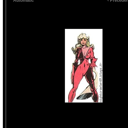
Automatic
‹ Précede