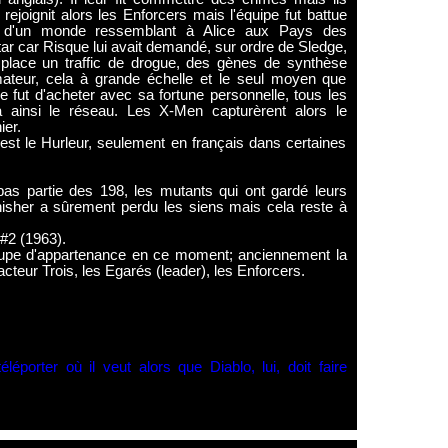
 rejoignit alors les Enforcers mais l'équipe fut battue
ier d'un monde ressemblant à Alice aux Pays des
tar car Risque lui avait demandé, sur ordre de Sledge,
place un traffic de drogue, des gènes de synthèse
teur, cela à grande échelle et le seul moyen que
e fut d'acheter avec sa fortune personnelle, tous les
ainsi le réseau. Les X-Men capturèrent alors le
ier.
st le Hurleur, seulement en français dans certaines
 pas partie des 198, les mutants qui ont gardé leurs
isher a sûrement perdu les siens mais cela reste à
 #2 (1963).
upe d'appartenance en ce moment; anciennement la
teur Trois, les Egarés (leader), les Enforcers.
éporter où il veut alors que Diablo, lui, doit faire