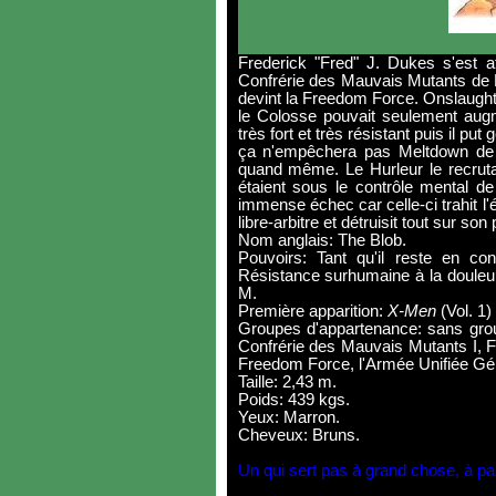
Frederick "Fred" J. Dukes s'est a
Confrérie des Mauvais Mutants de Ma
devint la Freedom Force. Onslaught I
le Colosse pouvait seulement augme
très fort et très résistant puis il p
ça n'empêchera pas Meltdown de le
quand même. Le Hurleur le recruta
étaient sous le contrôle mental de
immense échec car celle-ci trahit l
libre-arbitre et détruisit tout sur so
Nom anglais: The Blob.
Pouvoirs: Tant qu'il reste en cont
Résistance surhumaine à la douleur
M.
Première apparition:
X-Men
(Vol. 1)
Groupes d'appartenance: sans gro
Confrérie des Mauvais Mutants I, Fa
Freedom Force, l'Armée Unifiée Gé
Taille: 2,43 m.
Poids: 439 kgs.
Yeux: Marron.
Cheveux: Bruns.
Un qui sert pas à grand chose, à pa