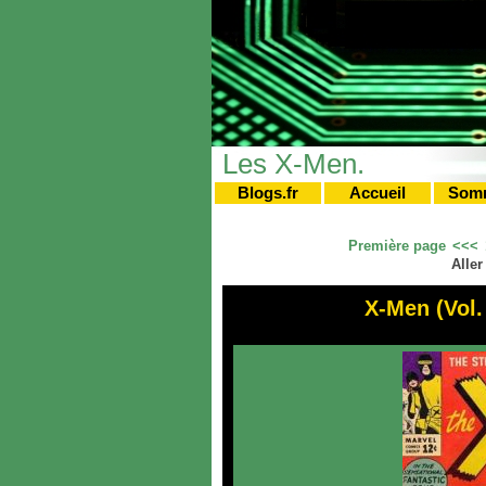
Les X-Men.
Blogs.fr
Accueil
Som
Première page
<<<
Aller
X-Men (Vol.