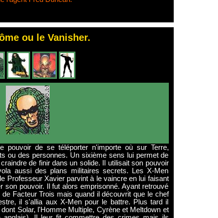
ôme ou le Vanisher.
le pouvoir de se téléporter n'importe où sur Terre,
ets ou des personnes. Un sixième sens lui permet de
raindre de finir dans un solide. Il utilisait son pouvoir
ola aussi des plans militaires secrets. Les X-Men
le Professeur Xavier parvint à le vaincre en lui faisant
ser son pouvoir. Il fut alors emprisonné. Ayant retrouvé
ie de Facteur Trois mais quand il découvrit que le chef
estre, il s'allia aux X-Men pour le battre. Plus tard il
 dont Solar, l'Homme Multiple, Cyrène et Meltdown et
anglais). Il leur fit commettre des crimes mais ils