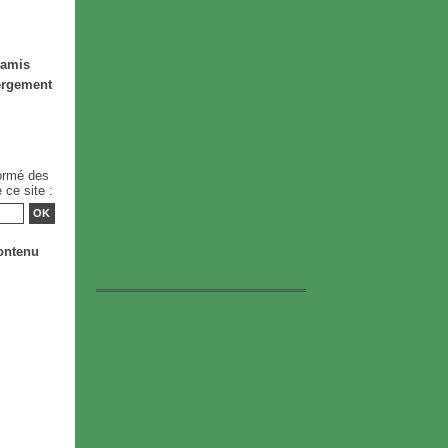
 amis
ergement
formé des
 ce site :
ontenu