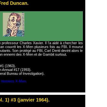
Fred Duncan.
 professeur Charles Xavier. Il l'a aidé à chercher les
n couvrit les X-Men plusieurs fois au FBI. Il mourut
tants. Son protégé au FBI, Carl Denti devint alors le
it un ennemi des X-Men et de Gambit surtout.
 #1 (1963).
 Annual
#17 (1993).
ral Bureau of Investigation).
s histoires X-Men.
. 1) #3 (janvier 1964).