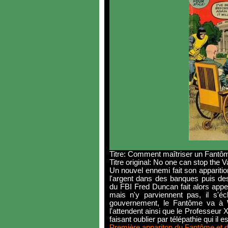
Titre: Comment maîtriser un Fantô
Titre original: No one can stop the V
Un nouvel ennemi fait son apparitio
l'argent dans des banques puis de
du FBI Fred Duncan fait alors appe
mais n'y parviennent pas, il s'
gouvernement, le Fantôme va à 
l'attendent ainsi que le Professeur X
faisant oublier par télépathie qui il 
Première appariton du Fantôme et d