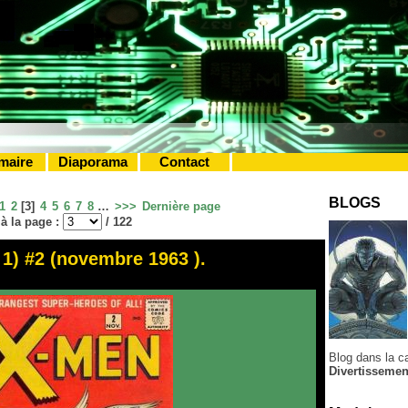
maire
Diaporama
Contact
BLOGS
1
2
[
3
]
4
5
6
7
8
…
>>>
Dernière page
 à la page :
/ 122
 1) #2 (novembre 1963 ).
Blog dans la ca
Divertissemen