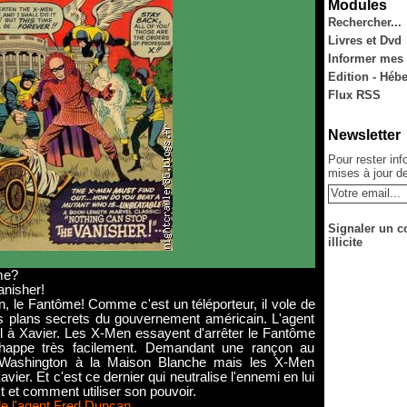
Modules
Rechercher...
Livres et Dvd
Informer mes
Edition - Héb
Flux RSS
Newsletter
Pour rester in
mises à jour de
Signaler un c
illicite
me?
anisher!
n, le Fantôme! Comme c'est un téléporteur, il vole de
s plans secrets du gouvernement américain. L'agent
l à Xavier. Les X-Men essayent d'arrêter le Fantôme
échappe très facilement. Demandant une rançon au
Washington à la Maison Blanche mais les X-Men
avier. Et c'est ce dernier qui neutralise l'ennemi en lui
est et comment utiliser son pouvoir.
e l'agent Fred Duncan.