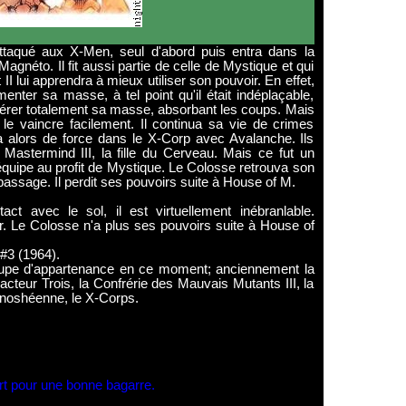
ttaqué aux X-Men, seul d'abord puis entra dans la
gnéto. Il fit aussi partie de celle de Mystique et qui
I lui apprendra à mieux utiliser son pouvoir. En effet,
nter sa masse, à tel point qu'il était indéplaçable,
ut gérer totalement sa masse, absorbant les coups. Mais
 vaincre facilement. Il continua sa vie de crimes
 alors de force dans le X-Corp avec Avalanche. Ils
 Mastermind III, la fille du Cerveau. Mais ce fut un
'équipe au profit de Mystique. Le Colosse retrouva son
n passage. Il perdit ses pouvoirs suite à House of M.
act avec le sol, il est virtuellement inébranlable.
. Le Colosse n'a plus ses pouvoirs suite à House of
 #3 (1964).
upe d'appartenance en ce moment; anciennement la
cteur Trois, la Confrérie des Mauvais Mutants III, la
noshéenne, le X-Corps.
rt pour une bonne bagarre.