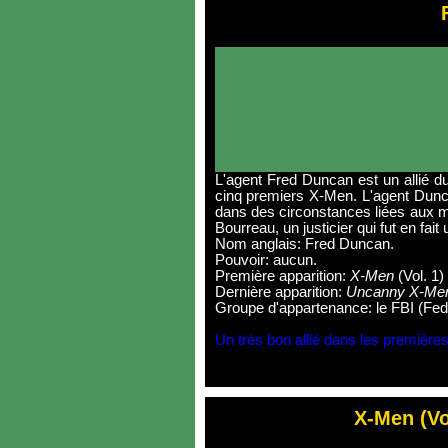
L'agent Fred Duncan est un allié du
cinq premiers X-Men. L'agent Dunca
dans des circonstances liées aux mu
Bourreau, un justicier qui fut en fa
Nom anglais: Fred Duncan.
Pouvoir: aucun.
Première apparition:
X-Men
(Vol. 1)
Dernière apparition:
Uncanny X-Men
Groupe d'appartenance: le FBI (Fede
Un très bon allié dans les première
X-Men (Vol