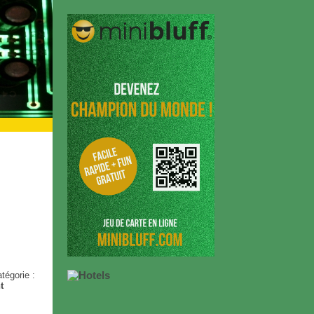
tégorie :
t