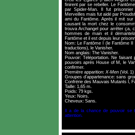
finirent par se rebeller. Le Fantôme
par Spider-Man. Il fut prisonn
Merveilles mais fut aidé par Prouds
ami du Fantôme. Après il mit sur 
causant la mort chez le consomma
trouva Archangel pour arrêter ça, c
hommes de main et il démantela 
Fantôme et il est depuis leur prisonn
Nom: Le Fantôme I (le Fantôme II e
traductions), le Vanisher.
Nom anglais: The Vanisher.
Pouvoir: Téléportation. Ne faisant
pouvoirs après House of M, le Van
confirmer.
Première apparition:
X-Men
(Vol. 1)
Groupes d'appartenance: sans gro
Confrérie des Mauvais Mutants I, Fac
Taille: 1,65 m.
Poids: 79 kgs.
Yeux: Noirs.
Cheveux: Sans.
Il a de la chance de pouvoir se tél
attention.